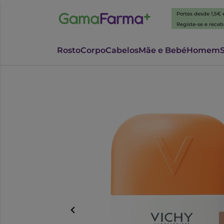
Portes desde 1,5€
Registe-se e rece
Rosto
Corpo
Cabelos
Mãe e Bebé
Homem