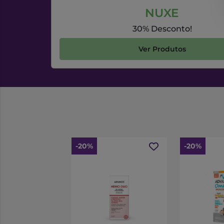
NUXE
30% Desconto!
Ver Produtos
-20%
-20%