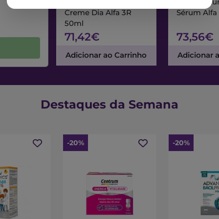
Nuxe Nuxuriance Ultra
Nuxe Nuxur
Creme Dia Alfa 3R
Sérum Alfa
50ml
71,42€
73,56€
Adicionar ao Carrinho
Adicionar 
Destaques da Semana
-20%
-20%