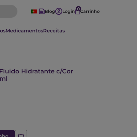
0
Blog
Login
Carrinho
vos
Medicamentos
Receitas
Fluido Hidratante c/Cor
0ml
inho