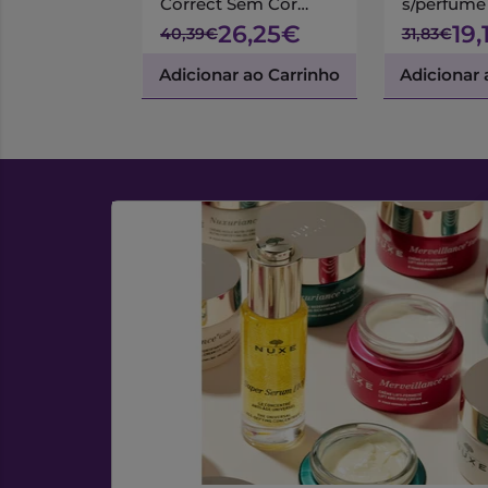
Correct Sem Cor
s/perfume
SPF50 50ml
26,25€
19
40,39€
31,83€
Adicionar ao Carrinho
Adicionar 