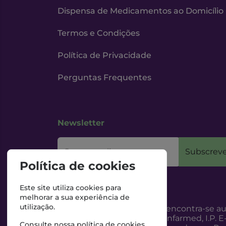
Dispensa de Medicamentos ao Domicílio
Termos e Condições
Política de Privacidade
Perguntas Frequentes
Newsletter
O seu email
Subscreve
Política de cookies
Este site utiliza cookies para
melhorar a sua experiência de
utilização.
Esta Farmácia encontra-se au
Internet, pelo Infarmed, I.P. E
Consulte nossa
política de cookies