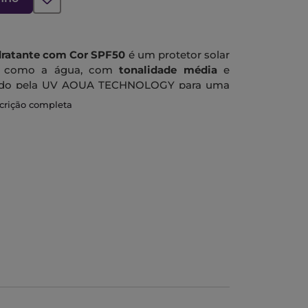
idratante com Cor SPF50
é um protetor solar
 tal como a água, com
tonalidade média
e
orçado pela UV AQUA TECHNOLOGY para uma
VB, a poluição e o stress oxidativo causado
scrição completa
duração*
sem deixar sensação oleosa**. A
aneamente (5 segundos***), deixando a pele
do dia.
equado para a zona sensível dos olhos.
a experiência de utilização extremamente
ftalmológico.