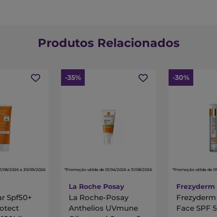
**12 horas de controlo de oleosidade
***Teste sensorial
Produtos Relacionados
-35%
-30%
01/08/2026 a 30/09/2026
*Promoção válida de 01/04/2026 a 31/08/2026
*Promoção válida de 01
La Roche Posay
Frezyderm
ar Spf50+
La Roche-Posay
Frezyderm 
otect
Anthelios UVmune
Face SPF 