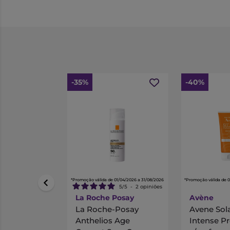
-35%
-40%
*Promoção válida de 01/04/2026 a 31/08/2026
*Promoção válida de 
5
/
5
-
2
opiniões
La Roche Posay
Avène
La Roche-Posay
Avene Sol
Anthelios Age
Intense Pr