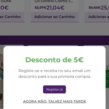
 150Ml
Oil control Creme SP
50+ 50ml
,10€
21,04€
25
32,37€
36,65€
ao Carrinho
Adicionar ao Carrinho
Adicionar 
Desconto de 5€
Registe-se e receba no seu email um
desconto para a sua primeira compra.
Registar já
AGORA NÃO, TALVEZ MAIS TARDE
NUXE
NUXE