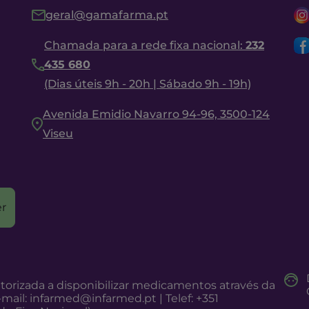
geral@gamafarma.pt
Chamada para a rede fixa nacional:
232
435 680
(Dias úteis 9h - 20h | Sábado 9h - 19h)
Avenida Emidio Navarro 94-96, 3500-124
Viseu
r
torizada a disponibilizar medicamentos através da
-mail:
infarmed@infarmed.pt
| Telef: +351