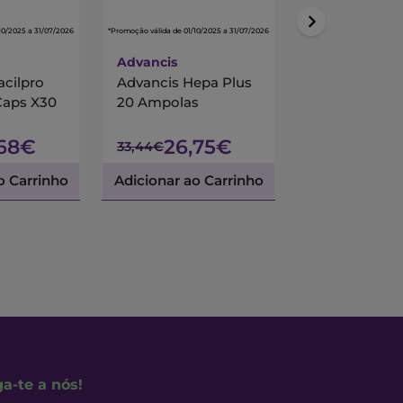
10/2025 a 31/07/2026
*Promoção válida de 01/10/2025 a 31/07/2026
*Promoção válida de 01/10/
Advancis
Centrum
acilpro
Advancis Hepa Plus
Centrum Mul
Caps X30
20 Ampolas
90 Comprimi
Revestidos
,68€
26,75€
45,
33,44€
53,45€
o Carrinho
Adicionar ao Carrinho
Adicionar ao 
ga-te a nós!