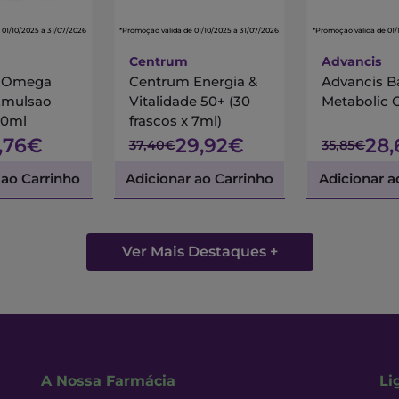
 01/10/2025 a 31/07/2026
*Promoção válida de 01/10/2025 a 31/07/2026
*Promoção válida de 01/
Centrum
Advancis
s Omega
Centrum Energia &
Advancis B
Emulsao
Vitalidade 50+ (30
Metabolic 
00ml
frascos x 7ml)
7,76€
29,92€
28
37,40€
35,85€
 ao Carrinho
Adicionar ao Carrinho
Adicionar a
Ver Mais Destaques +
A Nossa Farmácia
Li