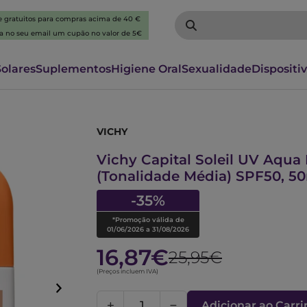
 e gratuitos para compras acima de 40 €
ba no seu email um cupão no valor de 5€
Solares
Suplementos
Higiene Oral
Sexualidade
Dispositi
VICHY
7577403
Vichy Capital Soleil UV Aqua 
(Tonalidade Média) SPF50, 5
-35%
*Promoção válida de
01/06/2026 a 31/08/2026
16,87€
25,95€
(Preços incluem IVA)
Adicionar ao Carr