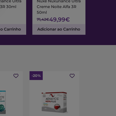
iance Ultra
Nuxe Nuxuriance Ultra
Nuxe Merve
 3R 30ml
Creme Noite Alfa 3R
Creme Exc
50ml
& Noite 7
49,99€
47
71,42€
67,95€
ao Carrinho
Adicionar ao Carrinho
Adicionar
-20%
-15%