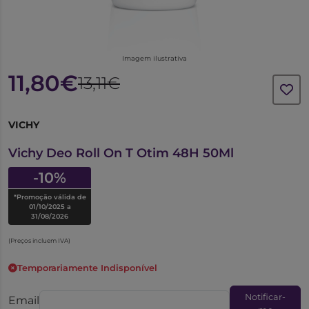
Imagem ilustrativa
11,80€
13,11€
VICHY
6354811
Vichy Deo Roll On T Otim 48H 50Ml
-10%
*Promoção válida de
01/10/2025 a
31/08/2026
(Preços incluem IVA)
Temporariamente Indisponível
Notificar-
Email