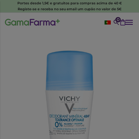
Portes desde 1,5€ e gratuitos para compras acima de 40 €
Registe-se e receba no seu email um cupão no valor de 5€
0