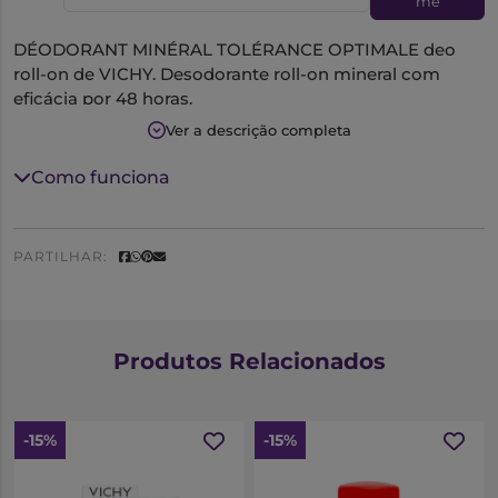
me
DÉODORANT MINÉRAL TOLÉRANCE OPTIMALE deo
roll-on de VICHY. Desodorante roll-on mineral com
eficácia por 48 horas.
Ver a descrição completa
Este desodorante é hipoalergênico, contém 0% de
álcool e não contém perfume ou sais de alumínio; sua
Como funciona
embalagem é reciclável.
Este desodorante é ideal para peles sensíveis e reativas
aos sais de alumínio.
PARTILHAR:
Produtos Relacionados
-15%
-15%