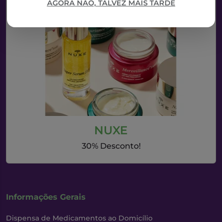
AGORA NÃO, TALVEZ MAIS TARDE
NUXE
30% Desconto!
Informações Gerais
Dispensa de Medicamentos ao Domicílio