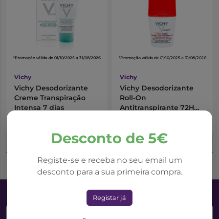
*Promoção válida de 01/10/2025 a 31/08/2026
*Promoção válida de 01/10/2025 a 31/08/2026
Vichy
Vichy
Vichy Desodorizante
Vichy Desodorizante
Creme Transpiração
Roll-On
Intensa 7 dias
Antitranspirante 72H
Stress Resist
14,51€
10,87€
17,07€
12,79€
Desconto de 5€
Adicionar ao Carrinho
Adicionar ao Carrinho
Registe-se e receba no seu email um
desconto para a sua primeira compra.
Registar já