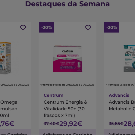
Destaques da Semana
-20%
-20%
 01/10/2025 a 31/07/2026
*Promoção válida de 01/10/2025 a 31/07/2026
*Promoção válida de 01/
Centrum
Advancis
s Omega
Centrum Energia &
Advancis B
Emulsao
Vitalidade 50+ (30
Metabolic 
00ml
frascos x 7ml)
7,76€
29,92€
28
37,40€
35,85€
 ao Carrinho
Adicionar ao Carrinho
Adicionar a