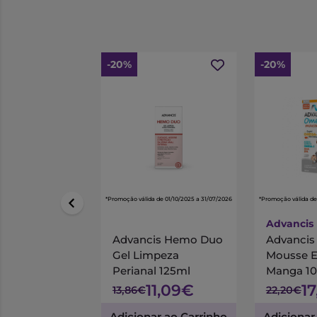
-20%
-20%
*Promoção válida de 01/10/2025 a 31/07/2026
*Promoção válida de
Advancis
Advancis Hemo Duo
Advanci
Gel Limpeza
Mousse 
Perianal 125ml
Manga 1
11,09€
1
13,86€
22,20€
Adicionar ao Carrinho
Adicionar