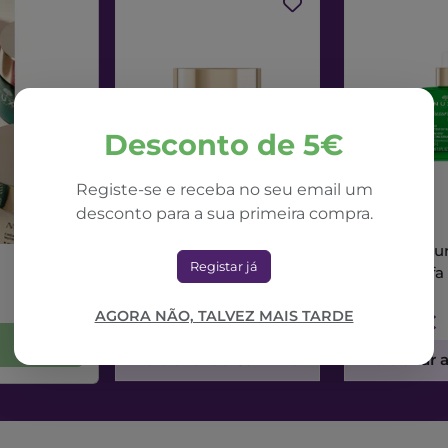
Desconto de 5€
Registe-se e receba no seu email um
desconto para a sua primeira compra.
NUXE
NUXE
Nuxe Nuxuriance Ultra
Nuxe Nuxur
Registar já
Creme Dia Alfa 3R
Sérum Alfa
50ml
AGORA NÃO, TALVEZ MAIS TARDE
71,42€
73,56€
Adicionar ao Carrinho
Adicionar 