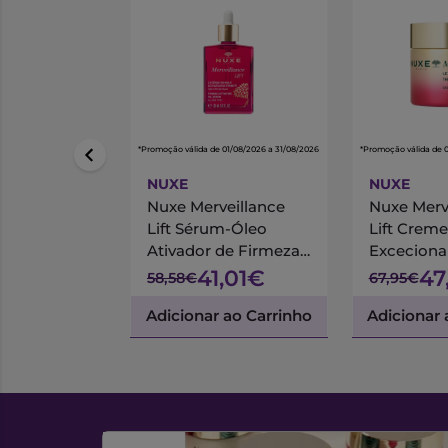
*Promoção válida de 01/08/2026 a 31/08/2026
*Promoção válida de 
NUXE
NUXE
Nuxe Merveillance
Nuxe Merv
Lift Sérum-Óleo
Lift Creme
Ativador de Firmeza
Excecional
30ml
Noite 75m
41,01€
47
58,58€
67,95€
Adicionar ao Carrinho
Adicionar 