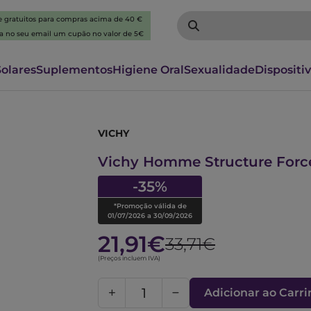
 e gratuitos para compras acima de 40 €
ba no seu email um cupão no valor de 5€
Solares
Suplementos
Higiene Oral
Sexualidade
Dispositi
VICHY
6262725
Vichy Homme Structure Forc
-35%
*Promoção válida de
01/07/2026 a 30/09/2026
21,91€
33,71€
(Preços incluem IVA)
Adicionar ao Carr