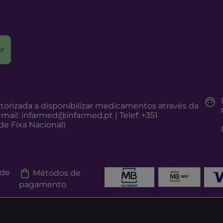
r
torizada a disponibilizar medicamentos através da
-mail:
infarmed@infarmed.pt
| Telef: +351
e Fixa Nacional)
 de
Métodos de
pagamento