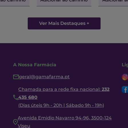
Ver Mais Destaques +
A Nossa Farmácia
Li
geral@gamafarma.pt
Chamada para a rede fixa nacional:
232
435 680
(Dias úteis 9h - 20h | Sábado 9h - 19h)
Avenida Emidio Navarro 94-96, 3500-124
Viseu