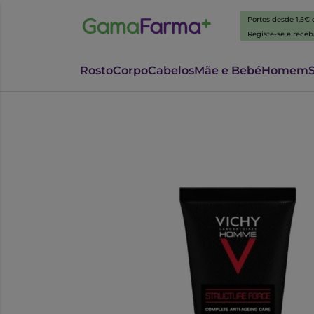
Portes desde 1,5€
Registe-se e rece
Rosto
Corpo
Cabelos
Mãe e Bebé
Homem