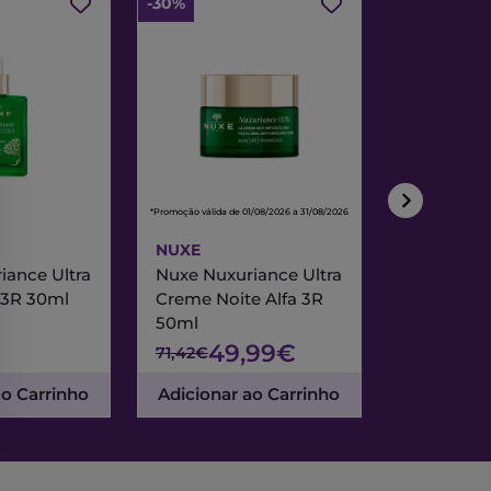
-30%
-30%
*Promoção válida de 01/08/2026 a 31/08/2026
*Promoção válida de
NUXE
NUXE
iance Ultra
Nuxe Nuxuriance Ultra
Nuxe Merve
 3R 30ml
Creme Noite Alfa 3R
Creme Exc
50ml
& Noite 7
49,99€
47
71,42€
67,95€
ao Carrinho
Adicionar ao Carrinho
Adicionar