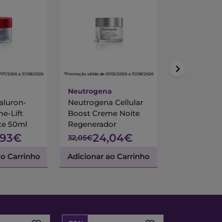
/07/2026 a 31/08/2026
*Promoção válida de 01/02/2026 a 31/08/2026
*Promoção válida de 01/
Neutrogena
NUXE
aluron-
Neutrogena Cellular
Nuxe Nuxur
me-Lift
Boost Creme Noite
Ultra Creme
te 50ml
Regenerador
3R 50ml
,93€
24,04€
48,
32,05€
69,02€
ao Carrinho
Adicionar ao Carrinho
Adicionar a