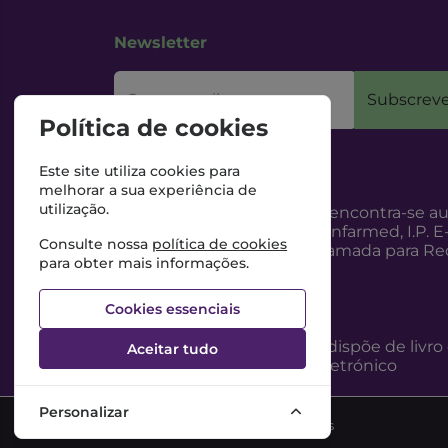
Newsletter
O seu email
Subscreve
Política de cookies
Este site utiliza cookies para
melhorar a sua experiência de
utilização.
Esta Farmácia encontra-se au
Internet, pelo Infarmed, I.P. E
Consulte nossa
política de cookies
217987100 (Chamada para Red
para obter mais informações.
Cookies essenciais
Esta Farmácia dispõe de livro
Aceitar tudo
reclamações eletrónico
Personalizar
©2026 Todos os direitos reservados