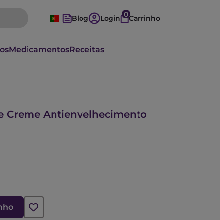
0
Blog
Login
Carrinho
vos
Medicamentos
Receitas
e Creme Antienvelhecimento
inho