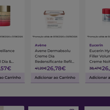
01/08/2026 a 31/08/2026
*Promoção válida de 01/06/2026 a 30/09/2026
*Promoção válida de 01
Avène
Eucerin
eillance
Avene Dermabsolu
Eucerin Hy
Creme Dia
Filler Volu
 Dia &
Redensificante Refill
Creme Noi
l
50Ml
,57€
26,78€
26
41,20€
38,47€
ao Carrinho
Adicionar ao Carrinho
Adicionar 