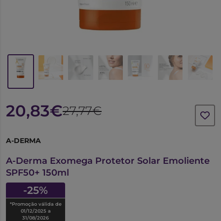
20,83€
27,77€
A-DERMA
7491381
A-Derma Exomega Protetor Solar Emoliente
SPF50+ 150ml
-25%
*Promoção válida de
01/12/2025 a
31/08/2026