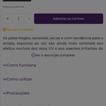
(Preços incluem IVA)
Adicionar ao Carrinho
Poucas Unidades
As peles frágeis, sensíveis, secas e com tendência para a
atopia, expostas ao sol, são ainda mais sensíveis aos
efeitos nocivos dos raios UV e aos agentes irritantes do
verão.
Ver a descrição completa
A-Derma Exomega Protetor Solar Emoliente SPF50+
é
Como funciona
um
cuidado solar
especialmente formulado para
proteger e hidratar a pele seca, sensível e com
tendência para o eczema atópico.
Combina uma
Como utilizar
proteção solar muito elevada de amplo espectro
(UVA/UVB) com os benefícios emolientes da gama
Precauções
Exomega, ajudando a
reforçar a barreira cutânea
e a
acalmar a pele sensibilizada pelo sol
.