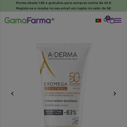
Portes desde 1,5€ e gratuitos para compras acima de 40 €
Registe-se e receba no seu email um cupão no valor de 5€
0