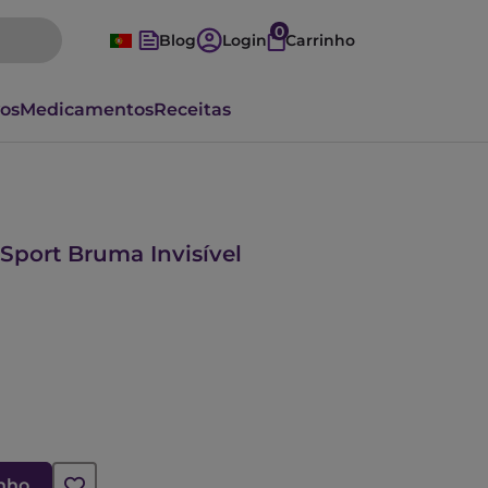
0
Blog
Login
Carrinho
vos
Medicamentos
Receitas
Sport Bruma Invisível
inho