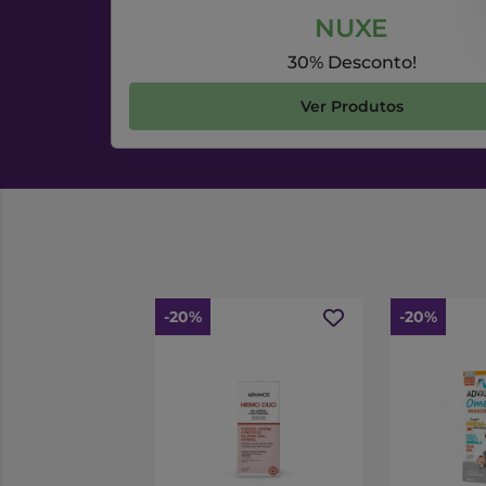
NUXE
30% Desconto!
Ver Produtos
-20%
-20%