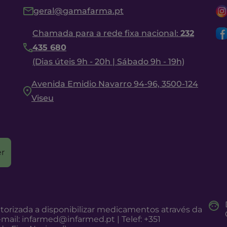
geral@gamafarma.pt
Chamada para a rede fixa nacional:
232
435 680
(Dias úteis 9h - 20h | Sábado 9h - 19h)
Avenida Emidio Navarro 94-96, 3500-124
Viseu
r
torizada a disponibilizar medicamentos através da
-mail:
infarmed@infarmed.pt
| Telef: +351