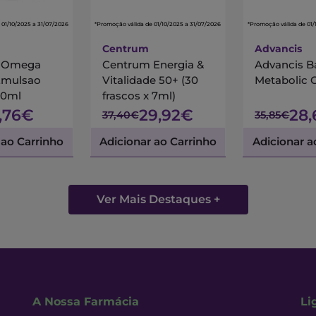
 01/10/2025 a 31/07/2026
*Promoção válida de 01/10/2025 a 31/07/2026
*Promoção válida de 01/
Centrum
Advancis
s Omega
Centrum Energia &
Advancis B
Emulsao
Vitalidade 50+ (30
Metabolic 
00ml
frascos x 7ml)
7,76€
29,92€
28
37,40€
35,85€
 ao Carrinho
Adicionar ao Carrinho
Adicionar a
Ver Mais Destaques +
A Nossa Farmácia
Li