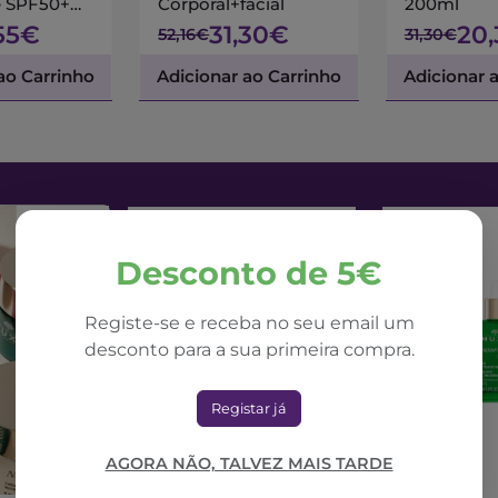
e SPF50+
Corporal+facial
200ml
55€
31,30€
20
52,16€
31,30€
ao Carrinho
Adicionar ao Carrinho
Adicionar 
Desconto de 5€
Registe-se e receba no seu email um
desconto para a sua primeira compra.
Registar já
AGORA NÃO, TALVEZ MAIS TARDE
NUXE
NUXE