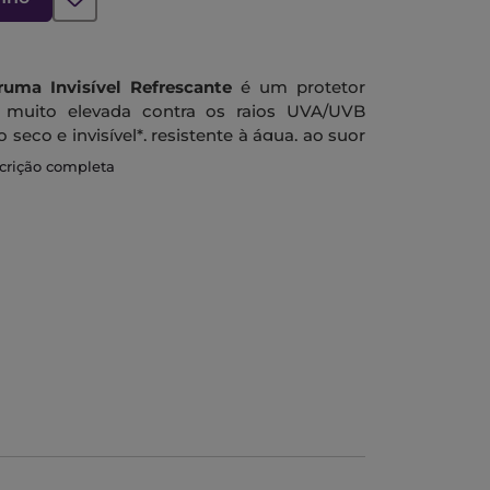
ruma Invisível Refrescante
é um protetor
 muito elevada contra os raios UVA/UVB
eco e invisível*, resistente à água, ao suor
scrição completa
smo sobre pele molhada, durante atividades
fortável e fresca.
oalergénico**.
eosa. Refresca a pele aquecida. Não transfere para a roupa,