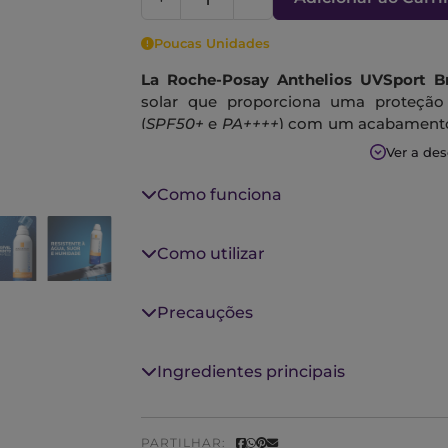
Poucas Unidades
La Roche-Posay Anthelios UVSport B
solar que proporciona uma proteção
(
SPF50+
e
PA++++
) com um acabamento s
e à areia.
Ver a de
Desenvolvido para se manter eficaz me
Como funciona
de alta intensidade, mantendo a pele con
Testado sob controlo dermatológico. Hip
Como utilizar
*Deixa a pele protegida com uma sensação leve e não ol
adequado para todos os tons de pele.
Precauções
**Seguro para pele sensível.
Ingredientes principais
PARTILHAR: