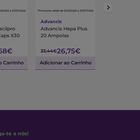
10/2025 a 31/07/2026
*Promoção válida de 01/10/2025 a 31/07/2026
*Promoção válida de 01/10/
Advancis
Centrum
acilpro
Advancis Hepa Plus
Centrum Mul
Caps X30
20 Ampolas
90 Comprimi
Revestidos
,68€
26,75€
45,
33,44€
53,45€
o Carrinho
Adicionar ao Carrinho
Adicionar ao 
ga-te a nós!