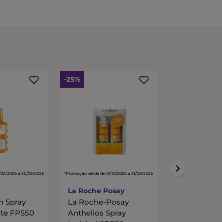
-25%
/03/2026 a 30/09/2026
*Promoção válida de 01/10/2025 a 31/08/2026
La Roche Posay
Farline
n Spray
La Roche-Posay
Farline Spr
nte FPS50
Anthelios Spray
Solares SPF