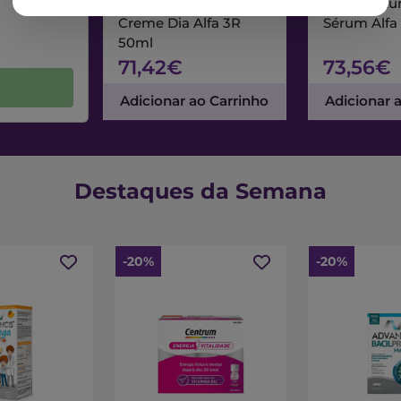
Nuxe Nuxuriance Ultra
Nuxe Nuxur
Creme Dia Alfa 3R
Sérum Alfa
50ml
71,42€
73,56€
Adicionar ao Carrinho
Adicionar 
Destaques da Semana
-20%
-20%