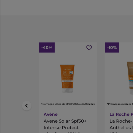
-40%
-10%
*Promoção válida de 01/08/2026 a 30/09/2026
*Promoção válida de 
Avène
La Roche 
Avene Solar Spf50+
La Roche-
Intense Protect
Anthelios 