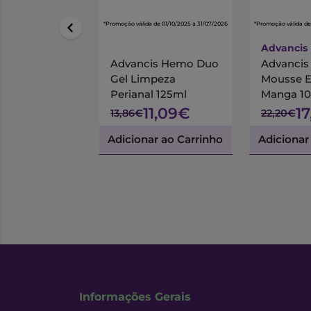
*Promoção válida de 01/10/2025 a 31/07/2026
*Promoção válida de
Advancis
Advancis Hemo Duo
Advanci
Gel Limpeza
Mousse 
Perianal 125ml
Manga 1
11,09€
1
13,86€
22,20€
Adicionar ao Carrinho
Adicionar
Informações Gerais