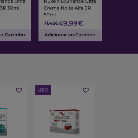
iance Ultra
Nuxe Nuxuriance Ultra
Nuxe Merve
 3R 30ml
Creme Noite Alfa 3R
Creme Exc
50ml
& Noite 7
49,99€
47
71,42€
67,95€
ao Carrinho
Adicionar ao Carrinho
Adicionar
-20%
-15%