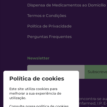
Dispensa de Medicamentos ao Domicílio
Termos e Condições
Política de Privacidade
Perguntas Frequentes
Newsletter
O seu email
Subscreve
Política de cookies
Este site utiliza cookies para
melhorar a sua experiência de
utilização.
Esta Farmácia encontra-se au
Internet, pelo Infarmed, I.P. E
Consulte nossa
política de cookies