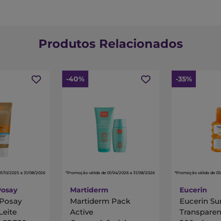
Produtos Relacionados
-40%
-35%
01/10/2025 a 31/08/2026
*Promoção válida de 01/04/2026 a 31/08/2026
*Promoção válida de 01
Posay
Martiderm
Eucerin
Posay
Martiderm Pack
Eucerin Su
Leite
Active
Transpare