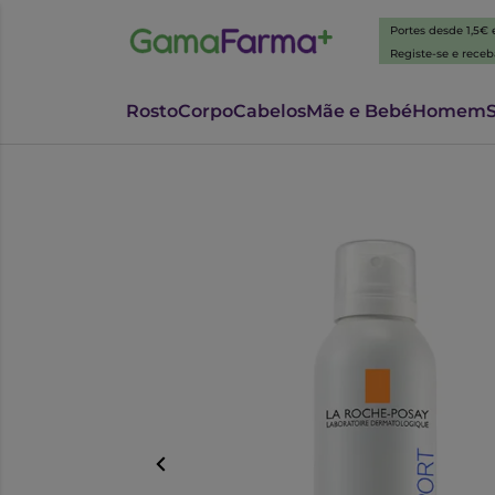
Portes desde 1,5€
Registe-se e rece
Rosto
Corpo
Cabelos
Mãe e Bebé
Homem