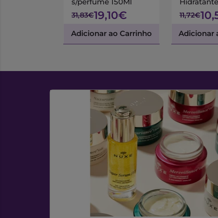
s/perfume 150Ml
Hidratant
75ml
19,10€
10,
31,83€
11,72€
Adicionar ao Carrinho
Adicionar 