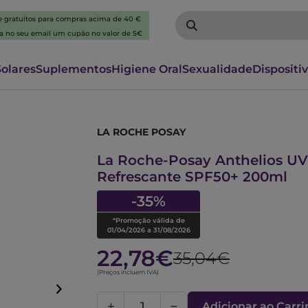
 e gratuitos para compras acima de 40 €
ba no seu email um cupão no valor de 5€
Solares
Suplementos
Higiene Oral
Sexualidade
Dispositi
LA ROCHE POSAY
7563346
La Roche-Posay Anthelios UV
Refrescante SPF50+ 200ml
-35%
*Promoção válida de
01/04/2026 a 31/08/2026
22,78€
35,04€
(Preços incluem IVA)
Adicionar ao Carr