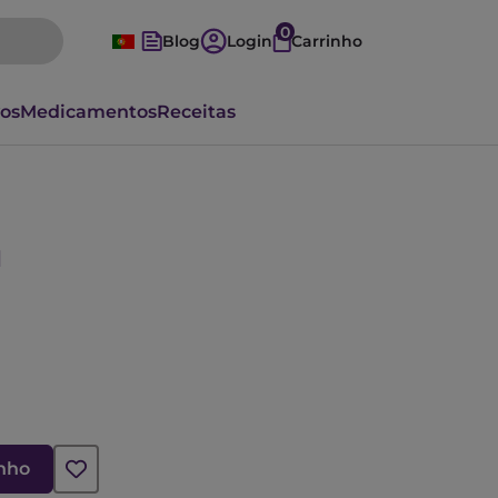
0
Blog
Login
Carrinho
vos
Medicamentos
Receitas
l
inho