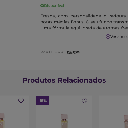
Disponível
Fresca, com personalidade duradoura e
notas médias florais. O seu fundo trans
Uma fórmula equilibrada de aromas fr
idílica.
Ver a de
Notas Olfativas
PARTILHAR:
Saída:
Limão
Coração:
Lavanda
Fundo:
Patchouli
Produtos Relacionados
-15%