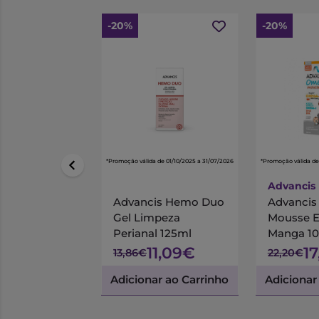
-20%
-20%
*Promoção válida de 01/10/2025 a 31/07/2026
*Promoção válida de
Advancis
Advancis Hemo Duo
Advanci
Gel Limpeza
Mousse 
Perianal 125ml
Manga 1
11,09€
1
13,86€
22,20€
Adicionar ao Carrinho
Adicionar