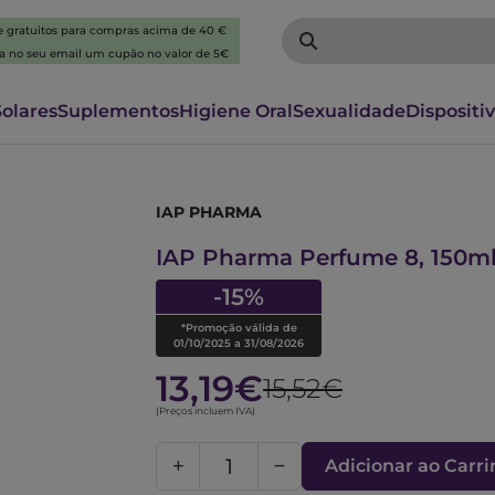
 e gratuitos para compras acima de 40 €
ba no seu email um cupão no valor de 5€
Solares
Suplementos
Higiene Oral
Sexualidade
Dispositi
IAP PHARMA
1020792
IAP Pharma Perfume 8, 150m
-15%
*Promoção válida de
01/10/2025 a 31/08/2026
13,19€
15,52€
(Preços incluem IVA)
Adicionar ao Carr