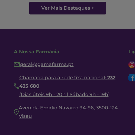
Ver Mais Destaques +
A Nossa Farmácia
Li
geral@gamafarma.pt
Chamada para a rede fixa nacional:
232
435 680
(Dias úteis 9h - 20h | Sábado 9h - 19h)
Avenida Emidio Navarro 94-96, 3500-124
Viseu