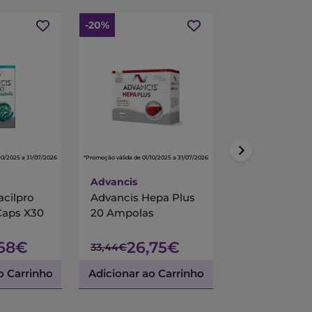
-20%
-15%
10/2025 a 31/07/2026
*Promoção válida de 01/10/2025 a 31/07/2026
*Promoção válida de 01/10/
Advancis
Centrum
acilpro
Advancis Hepa Plus
Centrum Mul
Caps X30
20 Ampolas
90 Comprimi
Revestidos
,68€
26,75€
45,
33,44€
53,45€
o Carrinho
Adicionar ao Carrinho
Adicionar ao 