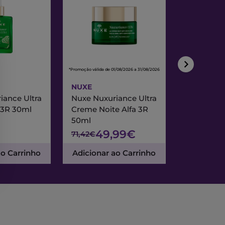
*Promoção válida de 01/08/2026 a 31/08/2026
*Promoção válida de
NUXE
NUXE
iance Ultra
Nuxe Nuxuriance Ultra
Nuxe Merve
 3R 30ml
Creme Noite Alfa 3R
Creme Exc
50ml
& Noite 7
49,99€
47
71,42€
67,95€
ao Carrinho
Adicionar ao Carrinho
Adicionar