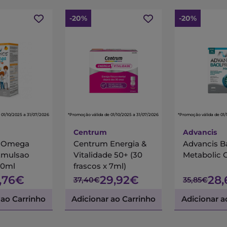
-20%
-20%
 01/10/2025 a 31/07/2026
*Promoção válida de 01/10/2025 a 31/07/2026
*Promoção válida de 01/
Centrum
Advancis
s Omega
Centrum Energia &
Advancis B
Emulsao
Vitalidade 50+ (30
Metabolic 
00ml
frascos x 7ml)
7,76€
29,92€
28
37,40€
35,85€
 ao Carrinho
Adicionar ao Carrinho
Adicionar a