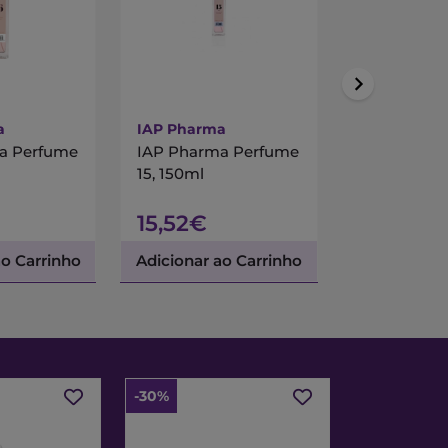
a
IAP Pharma
IAP Pharma
a Perfume
IAP Pharma Perfume
IAP Pharm
15, 150ml
11, 30ml
15,52€
6,15€
ao Carrinho
Adicionar ao Carrinho
Adicionar a
-30%
-30%