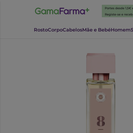
Portes desde 1,5€
Registe-se e rece
Rosto
Corpo
Cabelos
Mãe e Bebé
Homem