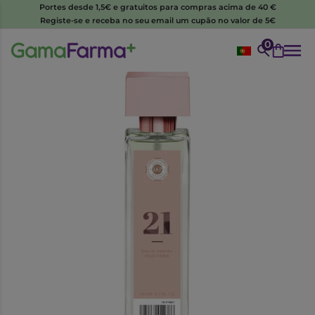
Portes desde 1,5€ e gratuitos para compras acima de 40 €
Registe-se e receba no seu email um cupão no valor de 5€
0