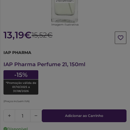
Imagem ilustrativa
13,19€
15,52€
IAP PHARMA
1021154
IAP Pharma Perfume 21, 150ml
-15%
*Promoção válida de
01/10/2025 a
31/08/2026
(Preços incluem IVA)
Adicionar ao Carrinho
Disponível