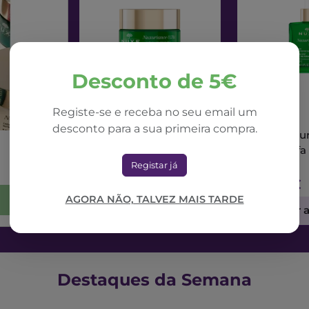
Desconto de 5€
Registe-se e receba no seu email um
NUXE
NUXE
desconto para a sua primeira compra.
Nuxe Nuxuriance Ultra
Nuxe Nuxur
Creme Dia Alfa 3R
Sérum Alfa
50ml
Registar já
71,42€
73,56€
AGORA NÃO, TALVEZ MAIS TARDE
Adicionar ao Carrinho
Adicionar 
Destaques da Semana