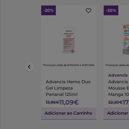
-20%
-20%
*Promoção válida de 01/10/2025 a 31/07/2026
*Promoção válida de
Advancis
Advancis Hemo Duo
Advanci
Gel Limpeza
Mousse 
Perianal 125ml
Manga 1
11,09€
1
13,86€
22,20€
Adicionar ao Carrinho
Adicionar