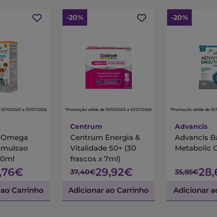
-20%
-20%
 01/10/2025 a 31/07/2026
*Promoção válida de 01/10/2025 a 31/07/2026
*Promoção válida de 01/
Centrum
Advancis
s Omega
Centrum Energia &
Advancis B
Emulsao
Vitalidade 50+ (30
Metabolic 
00ml
frascos x 7ml)
7,76€
29,92€
28
37,40€
35,85€
 ao Carrinho
Adicionar ao Carrinho
Adicionar a