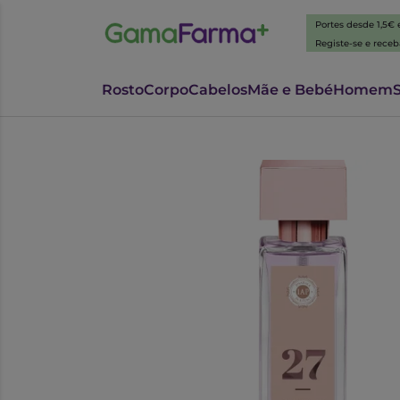
Portes desde 1,5€
Registe-se e rece
Rosto
Corpo
Cabelos
Mãe e Bebé
Homem