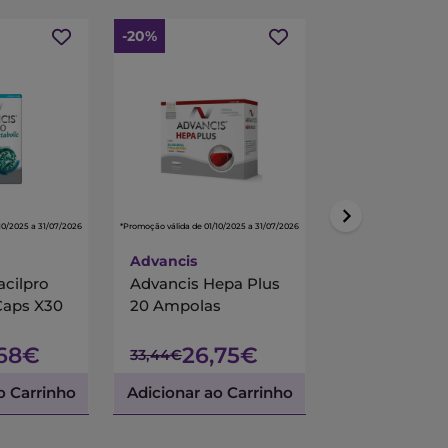
-20%
-15%
10/2025 a 31/07/2026
*Promoção válida de 01/10/2025 a 31/07/2026
*Promoção válida de 01/10/
Advancis
Centrum
acilpro
Advancis Hepa Plus
Centrum Mul
Caps X30
20 Ampolas
90 Comprimi
Revestidos
,68€
26,75€
45,
33,44€
53,45€
o Carrinho
Adicionar ao Carrinho
Adicionar ao 