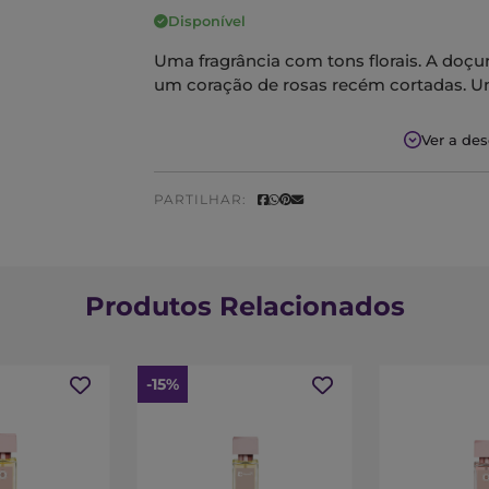
Disponível
Uma fragrância com tons florais. A doç
um coração de rosas recém cortadas. Um
Notas Olfativas
Ver a de
Saída:
Groselha
Coração:
Rosa
PARTILHAR:
Fundo:
Sândalo
Produtos Relacionados
-15%