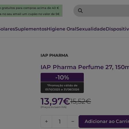
 e gratuitos para compras acima de 40 €
ba no seu email um cupão no valor de 5€
Solares
Suplementos
Higiene Oral
Sexualidade
Dispositi
IAP PHARMA
1021170
IAP Pharma Perfume 27, 150
-10%
*Promoção válida de
01/10/2025 a 31/08/2026
13,97€
15,52€
(Preços incluem IVA)
Adicionar ao Carr