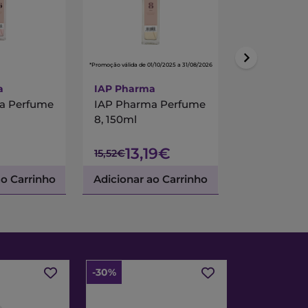
*Promoção válida de 01/10/2025 a 31/08/2026
a
IAP Pharma
IAP Pharma
a Perfume
IAP Pharma Perfume
IAP Pharm
8, 150ml
15, 150ml
13,19€
15,52€
15,52€
ao Carrinho
Adicionar ao Carrinho
Adicionar a
-30%
-30%