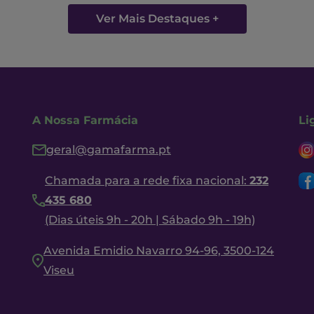
Ver Mais Destaques +
A Nossa Farmácia
Li
geral@gamafarma.pt
Chamada para a rede fixa nacional:
232
435 680
(Dias úteis 9h - 20h | Sábado 9h - 19h)
Avenida Emidio Navarro 94-96, 3500-124
Viseu