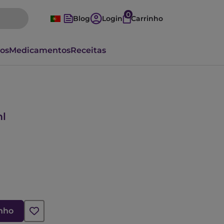
0
Blog
Login
Carrinho
vos
Medicamentos
Receitas
ml
inho