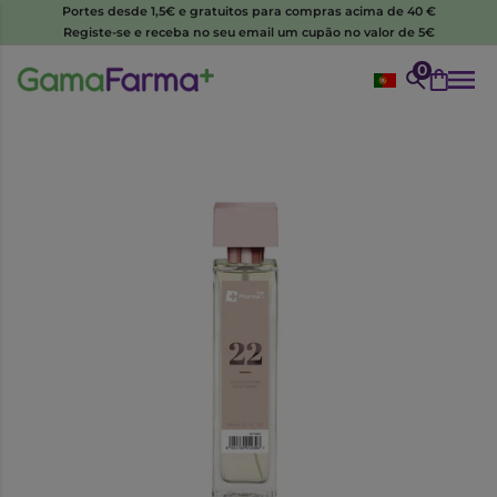
Portes desde 1,5€ e gratuitos para compras acima de 40 €
Registe-se e receba no seu email um cupão no valor de 5€
0