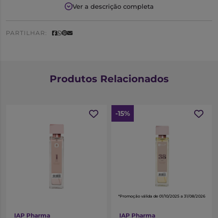
finalizar num fundo quente e abaunilhado.
Ver a descrição completa
Notas Olfativas
PARTILHAR:
Saída:
Groselha Negra
Coração:
Iris
Fundo:
Ambar
Produtos Relacionados
-15%
*Promoção válida de 01/10/2025 a 31/08/2026
IAP Pharma
IAP Pharma