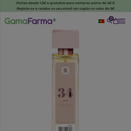
Portes desde 1,5€ e gratuitos para compras acima de 40 €
Registe-se e receba no seu email um cupão no valor de 5€
0