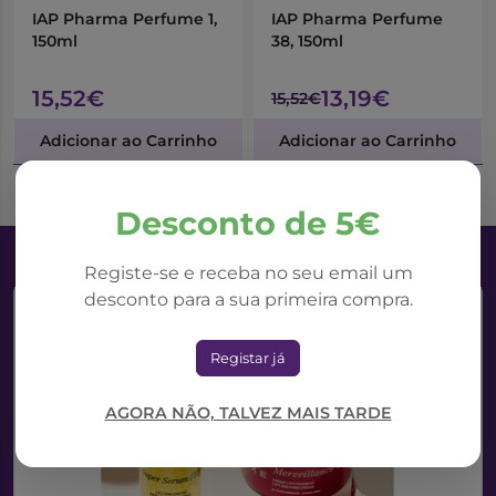
IAP Pharma Perfume 1,
IAP Pharma Perfume
150ml
38, 150ml
15,52€
13,19€
15,52€
Adicionar ao Carrinho
Adicionar ao Carrinho
Desconto de 5€
Registe-se e receba no seu email um
desconto para a sua primeira compra.
Registar já
AGORA NÃO, TALVEZ MAIS TARDE