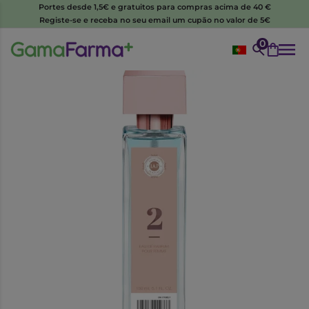
Portes desde 1,5€ e gratuitos para compras acima de 40 €
Registe-se e receba no seu email um cupão no valor de 5€
0