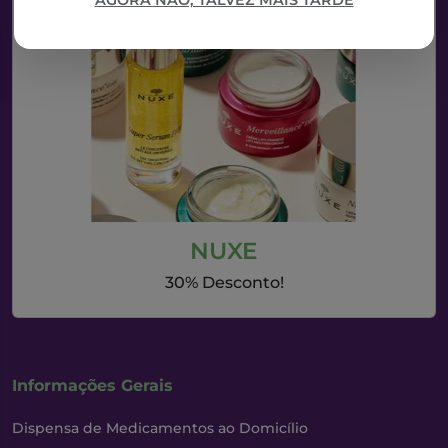
AGORA NÃO, TALVEZ MAIS TARDE
NUXE
30% Desconto!
Informações Gerais
Dispensa de Medicamentos ao Domicílio