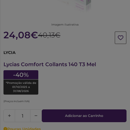
Imagem ilustrativa
24,08€
40,13€
LYCIA
6089185
Lycias Comfort Collants 140 T3 Mel
-40%
*Promoção válida de
01/10/2025 a
31/08/2026
(Preços incluem IVA)
Adicionar ao Carrinho
Poucas Unidades