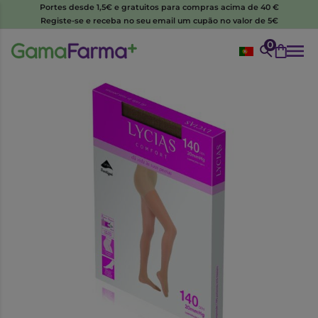
Portes desde 1,5€ e gratuitos para compras acima de 40 €
Registe-se e receba no seu email um cupão no valor de 5€
0