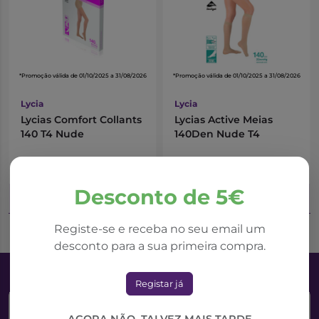
*Promoção válida de 01/10/2025 a 31/08/2026
*Promoção válida de 01/10/2025 a 31/08/2026
Lycia
Lycia
Lycias Comfort Collants
Lycias Active Meias
140 T4 Nude
140Den Nude T4
24,08€
15,73€
40,13€
26,22€
Desconto de 5€
Adicionar ao Carrinho
Adicionar ao Carrinho
Registe-se e receba no seu email um
desconto para a sua primeira compra.
Registar já