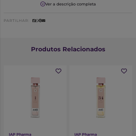
fragrância suave, floral e doce.
Ver a descrição completa
Notas Olfativas
PARTILHAR:
Saída:
Tangerina
Coração:
Flor de laranjeira
Fundo:
Cedro
Produtos Relacionados
IAP Pharma
IAP Pharma