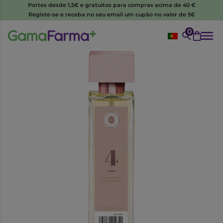
Portes desde 1,5€ e gratuitos para compras acima de 40 €
Registe-se e receba no seu email um cupão no valor de 5€
0