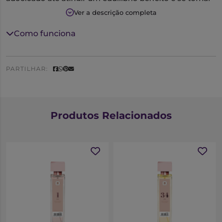
vibrante.
Ver a descrição completa
Notas Olfativas
Como funciona
Saída:
Limão
Coração:
Jasmin
Fundo:
Ládano
PARTILHAR:
Produtos Relacionados