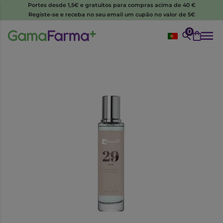
Portes desde 1,5€ e gratuitos para compras acima de 40 €
Registe-se e receba no seu email um cupão no valor de 5€
0