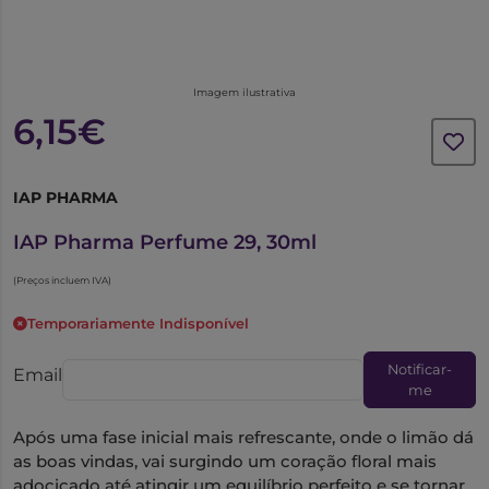
Imagem ilustrativa
6,15€
IAP PHARMA
1020933
IAP Pharma Perfume 29, 30ml
(Preços incluem IVA)
Temporariamente Indisponível
Notificar-
Email
me
Após uma fase inicial mais refrescante, onde o limão dá
as boas vindas, vai surgindo um coração floral mais
adocicado até atingir um equilíbrio perfeito e se tornar