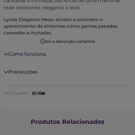
cansadas e inchadas.São feitas de uma malha de
rede resistente, elegante e leve.
Lycias Elegance Meias aliviam e previnem o
aparecimento de sintomas como pernas pesadas,
cansadas e inchadas.
São feitas de uma malha de rede resistente, elegante e
Ver a descrição completa
leve.
Compressão: 20 mmHg
Como funciona
Densidade: 140 Den
Tamanho: 2
Precauções
Cor: mel
PARTILHAR:
Produtos Relacionados