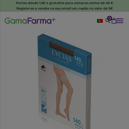
Portes desde 1,5€ e gratuitos para compras acima de 40 €
Registe-se e receba no seu email um cupão no valor de 5€
0